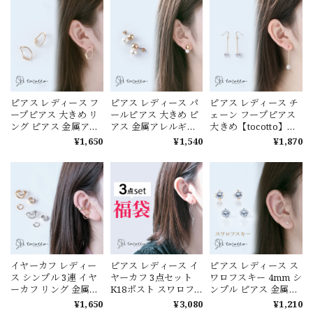
レディース 韓国ピア
アス【tw-dpp-611】
アス ピアス 20代 ピア
ス【tw-dpp-613】
【ピアス】【イベン
ス30代 ピアス40代
【ピアス】バレンタ
ト対象商品】バレン
【tw-dpp-607】【ピ
イン ホワイトデー
タイン ホワイトデー
アス】バレンタイン
ホワイトデー
ピアス レディース フ
ピアス レディース パ
ピアス レディース チ
ープピアス 大きめ リ
ールピアス 大きめ ピ
ェーン フープピアス
ング ピアス 金属アレ
アス 金属アレルギー
大きめ【tocotto】
ルギー チタン
【tocotto】（トコッ
（トコット）【公
¥1,650
¥1,540
¥1,870
【tocotto】（トコッ
ト）【公式】チタン
式】ピアス 金属アレ
ト）【公式】ピアス
tw-DPP-602
ルギー ニッケルフリ
レディース 韓国ピア
tocotto（トコット）
ー 母の日 ギフト ピア
ス ピアス 20代 ピアス
ピアス レディース 韓
ス レディース 韓国ピ
30代 ピアス40代【tw-
国ピアス【tw-dpp-
アス ピアス 20代 ピア
dpp-603】【ピア
602】【ピアス】バレ
ス30代 ピアス40代
ス】バレンタイン ホ
ンタイン ホワイトデ
【tw-dpp-601】【ピ
ワイトデー
ー
アス】バレンタイン
ホワイトデー
イヤーカフ レディー
ピアス レディース イ
ピアス レディース ス
ス シンプル 3連 イヤ
ヤーカフ 3点セット
ワロフスキー 4mm シ
ーカフ リング 金属ア
K18ポスト スワロフ
ンプル ピアス 金属ア
レルギー ニッケルフ
スキー フープピアス
レルギー ニッケルフ
¥1,650
¥3,080
¥1,210