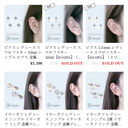
リー ギフト
金属アレルギー サー
リー 【tocotto】【公
【tocotto】（トコッ
ジカルステンレス 韓
式】（トコット） ピ
ト） 【公式】ピアス
国ピアス ギフト
アス レディース 韓国
レディース 韓国ピア
【tocotto】（トコッ
ピアス ピアス 20代 ピ
ス イヤーカフ 20代 イ
ト）【公式】ピアス
アス30代 ピアス40代
ヤーカフ 30代 イヤー
レディース イヤーカ
【tw-p-004】【ピア
カフ 40代 【tw-mne-
フ 20代 ピアス 30代
ス】バレンタイン ホ
1】
ピアス 40代【ピア
ワイトデー
ス】【イヤーカフ】
ピアス レディース ス
ピアス レディース ス
ピアス 1.5mm レディ
ワロフスキー 3mm シ
ワロフスキー
ース スワロフスキー
ンプル ピアス 金属ア
2mm【tocotto】（ト
【tocotto】（トコッ
レルギー ニッケルフ
コット） 【公式】シ
ト） 【公式】シンプ
¥1,100
¥990
SOLD OUT
¥880
SOLD OUT
リー 【tocotto】（ト
ンプル ピアス 金属ア
ル ピアス 金属アレル
コット）【公式】 ピ
レルギー ニッケルフ
ギー ニッケルフリー
アス レディース 韓国
リー ピアス レディー
ピアス レディース 韓
ピアス ピアス 20代 ピ
ス 韓国ピアス ピアス
国ピアス ピアス 20代
アス30代 ピアス40代
20代 ピアス30代 ピア
ピアス30代 ピアス40
【tw-p-003】【ピア
ス40代【tw-p-002】
代【1,000円ポッキ
ス】バレンタイン ホ
【ピアス】バレンタ
リ】【tw-p-001】
ワイトデー
イン ホワイトデー
【ピアス】バレンタ
イン ホワイトデー
イヤーカフ レディー
イヤーカフ レディー
イヤーカフ レディー
ス シンプル イヤーカ
ス シンプル イヤーカ
ス シンプル 3連 イヤ
フ リング 金属アレル
フ リング 金属アレル
ーカフ リング 金属ア