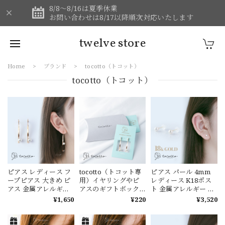
8/8～8/16は夏季休業
お問い合わせは8/17以降順次対応いたします
twelve store
Home
ブランド
tocotto（トコット）
tocotto（トコット）
ピアス レディース フ
tocotto（トコット専
ピアス パール 4mm
ープピアス 大きめ ピ
用）イヤリングやピ
レディース K18ポス
アス 金属アレルギー
アスのギフトボック
ト 金属アレルギー ニ
チタン【tocotto】
ス グレーのみ
ッケルフリー 韓国ピ
¥1,650
¥220
¥3,520
（トコット）【公
アス ギフト
式】ピアス レディー
【tocotto】（トコッ
ス 韓国ピアス ピアス
ト） 【公式】ピアス