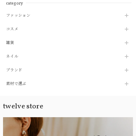
category
対策 シアバター配合
アバター配合 ホホバ
ホホバオイル 無添加
オイル ベビー 無添加
天然 ビーガン ボディ
天然 ビーガン スキン
ファッション
ーケア 日本製 高保湿
ケア ボディーケア 日
敏感肌 乾燥肌 シアバ
本製 高保湿 【1000円
コスメ
ター プレゼント
ぽっきり】
雑貨
ネイル
ブランド
素材で選ぶ
twelve store