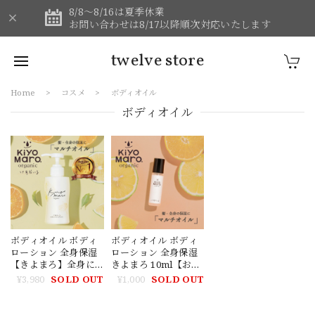
8/8～8/16は夏季休業
お問い合わせは8/17以降順次対応いたします
twelve store
Home
コスメ
ボディオイル
ボディオイル
ボディオイル ボディ
ボディオイル ボディ
ローション 全身保湿
ローション 全身保湿
【きよまろ】全身に
きよまろ 10ml【お試
つかえるマルチオイ
し版】全身保湿 植物
¥3,980
SOLD OUT
¥1,000
SOLD OUT
ル 植物由来の成分使
由来の成分使用 オー
用 オーガニックオイ
ガニックオイル 紫外
ル 紫外線ケア 紫外線
線ケア 紫外線対策 シ