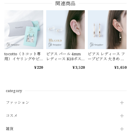
関連商品
tocotto（トコット専
ピアス パール 4mm
ピアス レディース フ
用）イヤリングやピ
レディース K18ポス
ープピアス 大きめ ピ
アスのギフトボック
ト 金属アレルギー ニ
アス 金属アレルギー
¥220
¥3,520
¥1,650
ス グレーのみ
ッケルフリー 韓国ピ
チタン【tocotto】
アス ギフト
（トコット）【公
【tocotto】（トコッ
式】ピアス レディー
ト） 【公式】ピアス
ス 韓国ピアス ピアス
レディース 韓国ピア
20代 ピアス30代 ピア
category
ス ピアス 20代 ピアス
ス40代【tw-dpp-
30代 ピアス 40代
604】【ピアス】バレ
ファッション
【tw-k18-pearl】
ンタイン ホワイトデ
【ピアス】バレンタ
ー
イン ホワイトデー
コスメ
雑貨