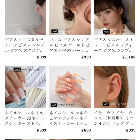
ピアス クリスタルモ
パール ピアス シンプ
ピアス シルバー スト
チーフ ピアス シンプ
ル ピアス ゴールド ピ
レートピアス レディ
ル ピアス スクエアデ
アス 小さめ パーティ
ース ピアス シンプル
ザイン ピアス 小さめ
ピアス レディース 韓
シルバー ピアス レデ
¥999
¥999
¥1,188
ピアス レディース 韓
国【white dot】(ホワ
ィース 韓国【white
国【white dot】(ホワ
イトドット)
dot】(ホワイトドッ
イトドット)
ト)
ネイルシール ネイル
ネイルシール マネキ
イヤーカフ イヤーカ
ステッカー 3dネイル
ュアステッカー ネイ
フス （片耳用） ミニ
ステッカー ストライ
ルステッカー ネイル
ジルコン リング プー
プ柄 ネイルアート
アート 全５パターン
プ ゴールド シルバー
¥699
¥699
¥999
【white dot】(ホワイ
デザイナーズネイル
イヤーカフ【white
トドット)
シール【white dot】
dot】(ホワイトドッ