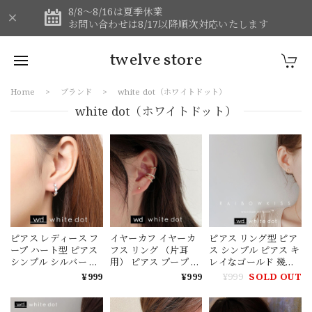
8/8～8/16は夏季休業
お問い合わせは8/17以降順次対応いたします
twelve store
Home
ブランド
white dot（ホワイトドット）
white dot（ホワイトドット）
ピアス レディース フ
イヤーカフ イヤーカ
ピアス リング型 ピア
ープ ハート型 ピアス
フス リング （片耳
ス シンプル ピアス キ
シンプル シルバー 小
用） ピアス プープ ゴ
レイなゴールド 幾何
さめ シルバー ゴール
ールド 3連 イヤーカ
学デザイン ピアス 小
¥999
¥999
¥999
SOLD OUT
ド ピアス レディース
フ レディース【white
さめ ピアス レディー
韓国【white dot】(ホ
dot】(ホワイトドッ
ス 韓国【white dot】
ワイトドット)
ト)
(ホワイトドット)