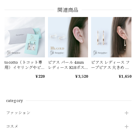
関連商品
tocotto（トコット専
ピアス パール 4mm
ピアス レディース フ
用）イヤリングやピ
レディース K18ポス
ープピアス 大きめ ピ
アスのギフトボック
ト 金属アレルギー ニ
アス 金属アレルギー
¥220
¥3,520
¥1,650
ス グレーのみ
ッケルフリー 韓国ピ
チタン【tocotto】
アス ギフト
（トコット）【公
【tocotto】（トコッ
式】ピアス レディー
ト） 【公式】ピアス
ス 韓国ピアス ピアス
レディース 韓国ピア
20代 ピアス30代 ピア
category
ス ピアス 20代 ピアス
ス40代【tw-dpp-
30代 ピアス 40代
604】【ピアス】バレ
ファッション
【tw-k18-pearl】
ンタイン ホワイトデ
【ピアス】バレンタ
ー
イン ホワイトデー
コスメ