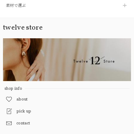
素材で選ぶ
twelve store
shop info
about
pick up
contact