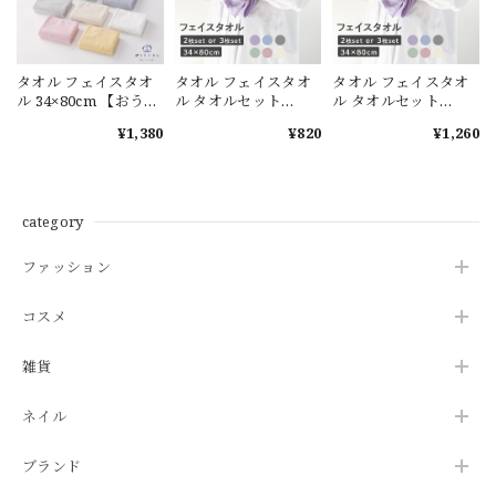
タオル フェイスタオ
タオル フェイスタオ
タオル フェイスタオ
ル 34×80cm 【おうち
ル タオルセット
ル タオルセット
じかん】タオル 3枚セ
34×80cm【FUWA
34×80cm【FUWA
¥1,380
¥820
¥1,260
ット 綿100％ 吸水性
KARA】タオル 2枚セ
KARA】タオル 3枚セ
速乾性 パステルカラ
ット まとめ買い かわ
ット まとめ買い かわ
ー タオル カラータオ
いい おすすめ 吸水 速
いい おすすめ 吸水 速
ル ホテルタイプ 吸水
乾 タオル カラータオ
乾 タオル カラータオ
力 軽い 衛生的 中空糸
ル パステルカラー ペ
ル パステルカラー ペ
category
柔らか 乾燥 ふわふわ
ールカラー 柔らか 乾
ールカラー 柔らか 乾
無地 推し活 推しカラ
燥 マイクロファイバ
燥 マイクロファイバ
ファッション
ー 新生活 日本製 プレ
ー 推し活 推しカラー
ー 推し活 推しカラー
ゼント お中元
新生活 日本製 ギフト
新生活 日本製 ギフト
お中元
お中元
コスメ
雑貨
ネイル
ブランド