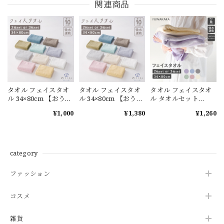
関連商品
タオル フェイスタオ
タオル フェイスタオ
タオル フェイスタオ
ル 34×80cm 【おうち
ル 34×80cm 【おうち
ル タオルセット
じかん】タオル 2枚セ
じかん】タオル 3枚セ
34×80cm【FUWA
¥1,000
¥1,380
¥1,260
ット 綿100％ 吸水性
ット 綿100％ 吸水性
KARA】タオル 3枚セ
速乾性 パステルカラ
速乾性 パステルカラ
ット まとめ買い かわ
ー タオル カラータオ
ー タオル カラータオ
いい おすすめ 吸水 速
ル ホテルタイプ 吸水
ル ホテルタイプ 吸水
乾 タオル カラータオ
力 軽い 衛生的 中空糸
力 軽い 衛生的 中空糸
ル パステルカラー ペ
category
柔らか 乾燥 ふわふわ
柔らか 乾燥 ふわふわ
ールカラー 柔らか 乾
無地 推し活 推しカラ
無地 推し活 推しカラ
燥 マイクロファイバ
ファッション
ー 新生活 日本製 プレ
ー 新生活 日本製 プレ
ー 推し活 推しカラー
ゼント お中元
ゼント お中元
新生活 日本製 ギフト
お中元
コスメ
雑貨