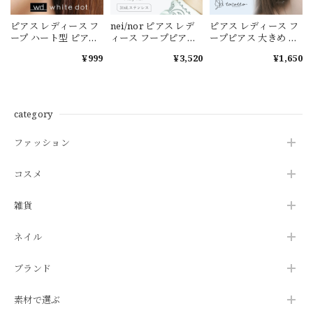
ピアス レディース フ
nei/nor ピアス レデ
ピアス レディース フ
ープ ハート型 ピアス
ィース フープピアス
ープピアス 大きめ ピ
シンプル シルバー 小
ピアス フープ 金属ア
アス 金属アレルギー
¥999
¥3,520
¥1,650
さめ シルバー ゴール
レルギー対応 ゴール
チタン【tocotto】
ド ピアス レディース
ド 【Nei/nor】（ネ
（トコット）【公
韓国【white dot】(ホ
イナー） 316L ステン
式】ピアス レディー
ワイトドット)
レス PVD【nnp-
ス 韓国ピアス ピアス
0059】【ピアス】誕
20代 ピアス30代 ピア
category
生日 ギフト 彼女 プレ
ス40代【tw-dpp-
ゼント
604】【ピアス】バレ
ファッション
ンタイン ホワイトデ
ー
コスメ
雑貨
ネイル
ブランド
素材で選ぶ