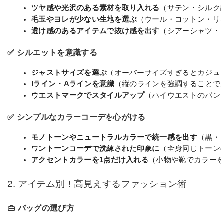
ツヤ感や光沢のある素材を取り入れる
（サテン・シルク
毛玉やヨレが少ない生地を選ぶ
（ウール・コットン・リ
透け感のあるアイテムで抜け感を出す
（シアーシャツ・
✅ シルエットを意識する
ジャストサイズを選ぶ
（オーバーサイズすぎるとカジュ
Iライン・Aラインを意識
（縦のラインを強調することで
ウエストマークでスタイルアップ
（ハイウエストのパン
✅ シンプルなカラーコーデを心がける
モノトーンやニュートラルカラーで統一感を出す
（黒・
ワントーンコーデで洗練された印象に
（全身同じトーン
アクセントカラーを1点だけ入れる
（小物や靴でカラー
2. アイテム別！高見えするファッション術
👜 バッグの選び方