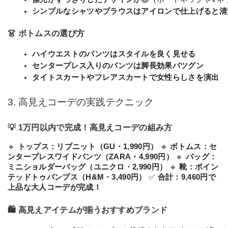
シンプルなシャツやブラウスはアイロンで仕上げると清
👗 ボトムスの選び方
ハイウエストのパンツはスタイルを良く見せる
センタープレス入りのパンツは脚長効果バツグン
タイトスカートやフレアスカートで女性らしさを演出
3. 高見えコーデの実践テクニック
💡 1万円以内で完成！高見えコーデの組み方
🔹
トップス：リブニット（GU・1,990円）
🔹
ボトムス：セ
ンタープレスワイドパンツ（ZARA・4,990円）
🔹
バッグ：
ミニショルダーバッグ（ユニクロ・2,990円）
🔹
靴：ポイン
テッドトゥパンプス（H&M・3,490円）
✅
合計：9,460円で
上品な大人コーデが完成！
🛍 高見えアイテムが揃うおすすめブランド