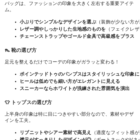
バッグは、ファッションの印象を大きく左右する重要アイテ
ム。
小ぶりでシンプルなデザインを選ぶ
（装飾が少ない方が
レザー調やしっかりした生地感のものを
（フェイクレザ
チェーンストラップやゴールド金具で高級感をプラス
👠 靴の選び方
足元を整えるだけでコーデの印象がガラッと変わる！
ポインテッドトゥのパンプスはスタイリッシュな印象に
ヒールは低めでも細い方がエレガントに見える
スニーカーならホワイトが洗練された雰囲気を演出
👕 トップスの選び方
上半身の印象は特に目につきやすい部分なので、素材やデザ
インを工夫。
リブニットやシアー素材で高見え
（適度なフィット感が
襟元がすっきりしたデザインが◎
（ボートネックやVネ