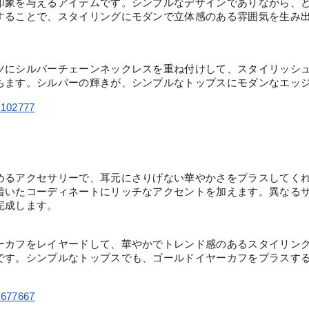
印象を与えるアイテムです。シンプルなデザインでありながら、
することで、スタイリングにモダンで立体感のある雰囲気を生み
ツにシルバーチェーンネックレスを重ね付けして、スタイリッシ
ちます。シルバーの輝きが、シンプルなトップスにモダンなエッ
86102777
めるアクセサリーで、耳元にさりげない華やかさをプラスしてく
着いたコーディネートにリッチなアクセントを加えます。異なる
完成します。
ーカフをレイヤードして、華やかでトレンド感のあるスタイリン
です。シンプルなトップスでも、ゴールドイヤーカフをプラスす
87677667