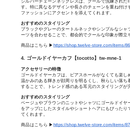
シルバーチェーンネックレスは、クールで洗練された
す。特に異なるデザインや長さのチェーンを重ね付け
ファッションにアクセントを添えてくれます。
おすすめのスタイリング
ブラックやグレーのタートルネックやシンプルなシャ
ーツを合わせることで、都会的でクールな印象が際立
商品はこちら ▶︎
https://shop.twelve-store.com/items/
4. ゴールドイヤーカフ【tocotto】tw-mne-1
アクセサリーの特徴
ゴールドイヤーカフは、ピアスホールがなくても楽し
温かみのある輝きが顔周りを明るくし、秋らしい落ち
することで、トレンド感のある耳元のスタイリングが
おすすめのスタイリング
ベージュやブラウンのニットやシャツにゴールドイヤ
をアップにしたスタイルやショートヘアにもぴったり
てくれます。
商品はこちら ▶︎
https://shop.twelve-store.com/items/