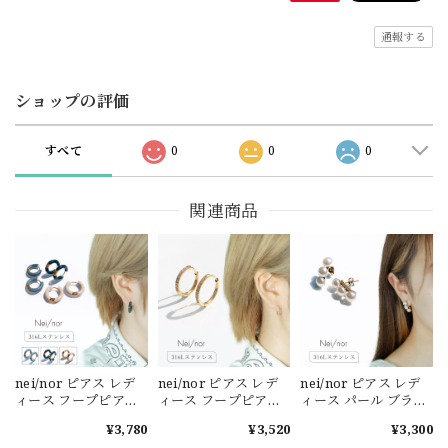
通報する
ショップの評価
すべて
0
0
0
関連商品
nei/nor ピアス レデ
nei/nor ピアス レデ
nei/nor ピアス レデ
ィース フープピアス
ィース フープピアス
ィース パール ブライ
フープ シンプル カラ
ピアス フープ 金属ア
ダルピアス 金属アレ
¥3,780
¥3,520
¥3,300
ーピアス 金属アレル
レルギー対応 ゴール
ルギー対応 ゴールド