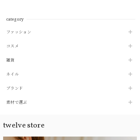
ギー対応 グレージュ
ド 【Nei/nor】（ネ
【Nei/nor】（ネイナ
ブルー グレージュ
イナー） 316L ステン
ー） 316L ステンレス
【Nei/nor】（ネイナ
レス PVD【nnp-
PVD【nnp-0055】
ー） 316L ステンレス
0059】【ピアス】誕
【ピアス】誕生日 ギ
category
PVD【nnp-0061】
生日 ギフト 彼女 プレ
フト 彼女 プレゼント
【ピアス】誕生日 ギ
ゼント
ファッション
フト 彼女 プレゼント
コスメ
雑貨
ネイル
ブランド
素材で選ぶ
twelve store