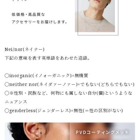
Nei/nor(ネイナー)
下記の意味を表す英単語をあわせた造語。
◯inorganic(イノォーガニック)=無機質
◯neither nor(ネイダァーノァー)=でもない(どちらでもない)
◯※性別・民族など、何物にも属しない自分(個)というような
ニュアンス
◯genderless(ジェンダーレス)=無性(＝性の区別がない)