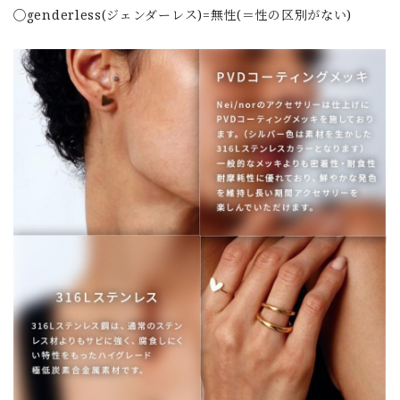
◯genderless(ジェンダーレス)=無性(＝性の区別がない)