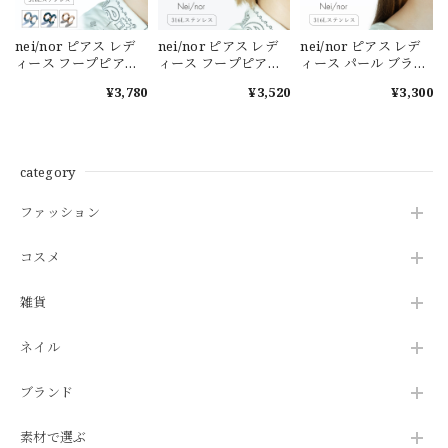
nei/nor ピアス レデ
nei/nor ピアス レデ
nei/nor ピアス レデ
ィース フープピアス
ィース フープピアス
ィース パール ブライ
フープ シンプル カラ
ピアス フープ 金属ア
ダルピアス 金属アレ
¥3,780
¥3,520
¥3,300
ーピアス 金属アレル
レルギー対応 ゴール
ルギー対応 ゴールド
ギー対応 グレージュ
ド 【Nei/nor】（ネ
【Nei/nor】（ネイナ
ブルー グレージュ
イナー） 316L ステン
ー） 316L ステンレス
【Nei/nor】（ネイナ
レス PVD【nnp-
PVD【nnp-0055】
ー） 316L ステンレス
0059】【ピアス】誕
【ピアス】誕生日 ギ
category
PVD【nnp-0061】
生日 ギフト 彼女 プレ
フト 彼女 プレゼント
【ピアス】誕生日 ギ
ゼント
ファッション
フト 彼女 プレゼント
コスメ
雑貨
ネイル
ブランド
素材で選ぶ