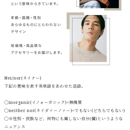
Nei/nor(ネイナー)
下記の意味を表す英単語をあわせた造語。
◯inorganic(イノォーガニック)=無機質
◯neither nor(ネイダァーノァー)=でもない(どちらでもない)
◯※性別・民族など、何物にも属しない自分(個)というような
ニュアンス