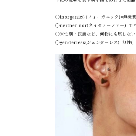
◯inorganic(イノォーガニック)=無機
◯neither nor(ネイダァーノァー)=
◯※性別・民族など、何物にも属しない
◯genderless(ジェンダーレス)=無性