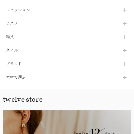
生日 ギフト 彼女 プレ
フト 彼女 プレゼント
ス40代【tw-dpp-
ゼント
604】【ピアス】バレ
ファッション
ンタイン ホワイトデ
ー
コスメ
雑貨
ネイル
ブランド
素材で選ぶ
twelve store