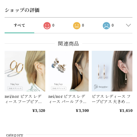
ショップの評価
すべて
0
0
0
関連商品
nei/nor ピアス レデ
nei/nor ピアス レデ
ピアス レディース フ
ィース フープピアス
ィース パール ブライ
ープピアス 大きめ ピ
ピアス フープ 金属ア
ダルピアス 金属アレ
アス 金属アレルギー
¥3,520
¥3,300
¥1,650
レルギー対応 ゴール
ルギー対応 ゴールド
チタン【tocotto】
ド 【Nei/nor】（ネ
【Nei/nor】（ネイナ
（トコット）【公
イナー） 316L ステン
ー） 316L ステンレス
式】ピアス レディー
レス PVD【nnp-
PVD【nnp-0055】
ス 韓国ピアス ピアス
0059】【ピアス】誕
【ピアス】誕生日 ギ
20代 ピアス30代 ピア
category